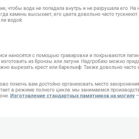
е, чтобы вода не попадала внутрь и не разрушала его. На
да камень высыхает, его цвета довольно часто тускнеют.
ли водой.
иси наносятся с помощью гравировки и покрываются патин
 изготовить из бронзы или латуни. Надгробию можно прид
жно вырезать крест или барельеф. Также довольно часто 
во помочь вам достойно организовать место захоронения.
ает в режиме полного цикла: мы занимаемся производств
роне.
Изготовление стандартных памятников на могилу
–