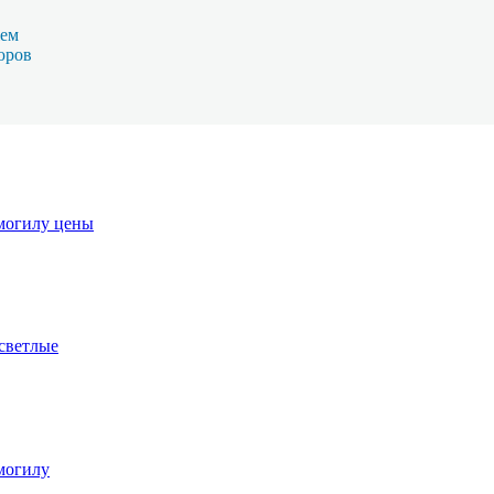
жем
юров