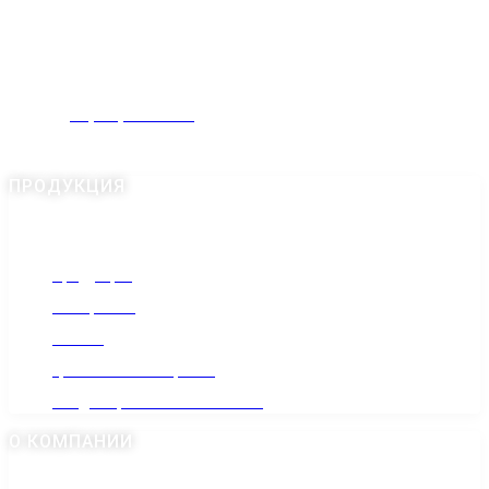
КОНТАКТЫ
Россия, Московская область, Домодедово,
Промышленная улица, 19
+7(985) 022-1010
gr-anit@mail.ru
ПРОДУКЦИЯ
Продукция
Материалы
Статьи
Гранитная мастерская
Кладбища Москвы и области
О КОМПАНИИ