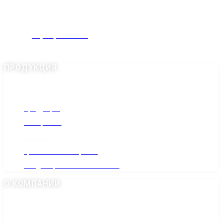
Россия, Московская область, Домодедово,
Промышленная улица, 19
+7(985) 022-1010
gr-anit@mail.ru
ПРОДУКЦИЯ
Продукция
Материалы
Статьи
Гранитная мастерская
Кладбища Москвы и области
О КОМПАНИИ