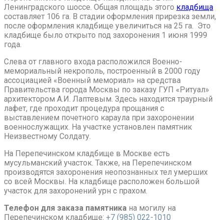
Ленинградского шоссе. Общая площадь этого
кладбища
составляет 106 га. В стадии оформления прирезка земли,
после оформления кладбище увеличиться на 25 га. Это
кладбище было открыто под захоронения 1 июня 1999
года.
Слева от главного входа расположился Военно-
мемориальный некрополь, построенный в 2000 году
ассоциацией «Военный мемориал» на средства
Правительства города Москвы по заказу ГУП «Ритуал»
архитектором А.И. Лаптевым. Здесь находится траурный
лафет, где проходит процедура прощания с
выставлением почетного караула при захоронении
военнослужащих. На участке установлен памятник
Неизвестному Солдату.
На Перепечинском кладбище в Москве есть
мусульманский участок. Также, на Перепечинском
производятся захоронения неопознанных тел умерших
со всей Москвы. На кладбище расположен большой
участок для захоронений урн с прахом.
Телефон для заказа памятника
на могилу на
Перепечинском кладбище:
+7 (985) 022-1010