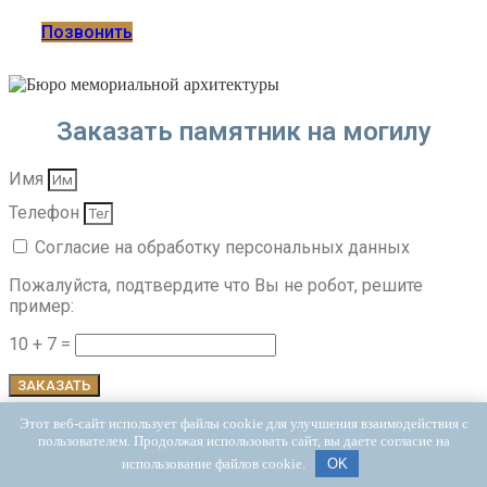
Позвонить
Заказать памятник на могилу
Имя
Телефон
Согласие на обработку персональных данных
Пожалуйста, подтвердите что Вы не робот, решите
пример:
10 + 7 =
ЗАКАЗАТЬ
или позвоните на горячую линию
Этот веб-сайт использует файлы cookie для улучшения взаимодействия с
пользователем. Продолжая использовать сайт, вы даете согласие на
использование файлов cookie.
OK
Позвонить