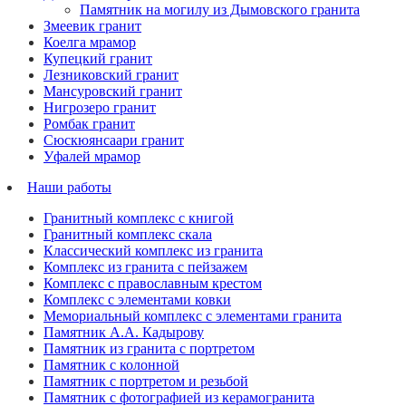
Памятник на могилу из Дымовского гранита
Змеевик гранит
Коелга мрамор
Купецкий гранит
Лезниковский гранит
Мансуровский гранит
Нигрозеро гранит
Ромбак гранит
Сюскюянсаари гранит
Уфалей мрамор
Наши работы
Гранитный комплекс с книгой
Гранитный комплекс скала
Классический комплекс из гранита
Комплекс из гранита с пейзажем
Комплекс с православным крестом
Комплекс с элементами ковки
Мемориальный комплекс с элементами гранита
Памятник А.А. Кадырову
Памятник из гранита с портретом
Памятник с колонной
Памятник с портретом и резьбой
Памятник с фотографией из керамогранита