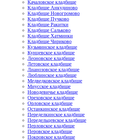
Качаловское кладбище
Кладбище Анкудиново
Кладбище Новогромово
Кладбище Пучково
Кладбище Ракитки
Кладбище Сальково
Кладбище Хатминки
Кладбище Чириково
Кузьминское кладбище
Кунцевское кладбище
Леоновское кладбище
Летовское кладбище
Лианозовское кладбище
Люблинское кладбище
Медведковское кладбище
Миусское кладбище
Новодевичье кладбище
Ореховское кладбище
Орловское кладбище
Останкинское кладбище
Переделкинское кладбище
Передельцевское кладбище
Перловское кладбище
Перовское кладбище
Покровское кладбище