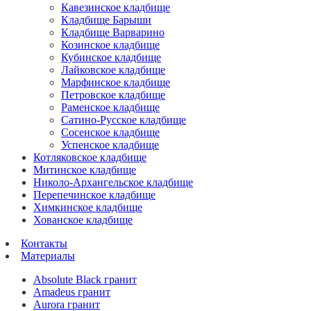
Кавезинское кладбище
Кладбище Барыши
Кладбище Варварино
Козинское кладбище
Кубинское кладбище
Лайковское кладбище
Марфинское кладбище
Петровское кладбище
Раменское кладбище
Сатино-Русское кладбище
Сосенское кладбище
Успенское кладбище
Котляковское кладбище
Митинское кладбище
Николо-Архангельское кладбище
Перепечинское кладбище
Химкинское кладбище
Хованское кладбище
Контакты
Материалы
Absolute Black гранит
Amadeus гранит
Aurora гранит