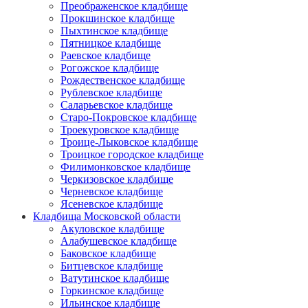
Преображенское кладбище
Прокшинское кладбище
Пыхтинское кладбище
Пятницкое кладбище
Раевское кладбище
Рогожское кладбище
Рождественское кладбище
Рублевское кладбище
Саларьевское кладбище
Старо-Покровское кладбище
Троекуровское кладбище
Троице-Лыковское кладбище
Троицкое городское кладбище
Филимонковское кладбище
Черкизовское кладбище
Черневское кладбище
Ясеневское кладбище
Кладбища Московской области
Акуловское кладбище
Алабушевское кладбище
Баковское кладбище
Битцевское кладбище
Ватутинское кладбище
Горкинское кладбище
Ильинское кладбище