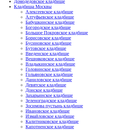
Домодедовское кладбище
Кладбища Москвы
Алексеевское кладбище
Алтуфьевское кладбище
Бабушкинское кладбище
Богородское кладбище
Большое Покровское кладбище
Борисовское кладбище
Бусиновское кладбище
Бутовское кладбище
Введенское кладбище
Вешняковское кладбище
Владыкинское кладбище
Головинское кладбище
Гольяновское кладбище
Даниловское кладбище
Девятское кладбище
Донское кладбище
Захарьинское кладбище
Зеленоградское кладбище
Зосимова пустынь кладбище
Ивановское кладбище
Измайловское кладбище
Калитниковское кладбище
Капотненское кладбище