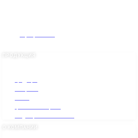
КОНТАКТЫ
Россия, Московская область, Домодедово,
Промышленная улица, 19
+7(985) 022-1010
gr-anit@mail.ru
ПРОДУКЦИЯ
Продукция
Материалы
Статьи
Гранитная мастерская
Кладбища Москвы и области
О КОМПАНИИ